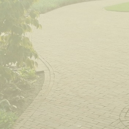
GEBAKKEN STENEN
GRIND
STAPELBLOKJES
BORDERSTENEN
STRAATKLINKERS
SIERSTRAATSTENEN
TROTTOIRBANDEN
BETONPLATEN & BETONELEMENTEN
ZAND- EN CEMENTSOORTEN