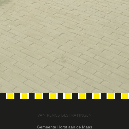
PVC-BUIZEN, DRAINS EN AFVOERPUTTEN
ANTI-WORTELDOEKEN
VERHUUR MACHINES MET VACUÜMINSTALLATIES
VERHUUR VAN LOADER & KRANEN
VERHUUR VAN LASEREGALISERING
VAN RENGS BESTRATINGEN
Gemeente Horst aan de Maas